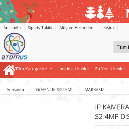
Anasayfa
Sipariş Takibi
Müşteri Hizmetleri
İletişim
Tüm Kategoriler
İndirimli Ürünler
En Yeni Ürünler
Anasayfa
GÜVENLIK SISTEMI
MARKASIZ
IP KAMER
S2 4MP DI