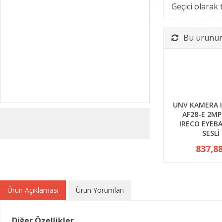
Geçici olarak
Bu ürünün 
UNV KAMERA I
AF28-E 2M
IRECO EYEB
SESLİ 
837,8
Ürün Açıklaması
Ürün Yorumları
Diğer Özellikler