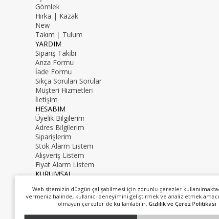
Gömlek
Hırka | Kazak
New
Takım | Tulum
YARDIM
Sipariş Takibi
Arıza Formu
İade Formu
Sıkça Sorulan Sorular
Müşteri Hizmetleri
İletişim
HESABIM
Üyelik Bilgilerim
Adres Bilgilerim
Siparişlerim
Stok Alarm Listem
Alışveriş Listem
Fiyat Alarm Listem
KURUMSAL
İletişim
Web sitemizin düzgün çalışabilmesi için zorunlu çerezler kullanılmakta
Hakkımızda
vermeniz halinde, kullanıcı deneyimini geliştirmek ve analiz etmek amacı
0216 000 00 00
olmayan çerezler de kullanılabilir.
Gizlilik ve Çerez Politikası
mail@mail.com