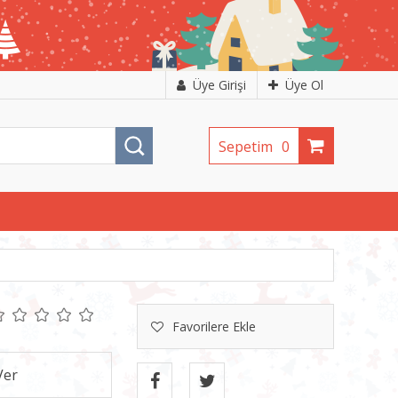
Üye Girişi
Üye Ol
Sepetim
0
Favorilere Ekle