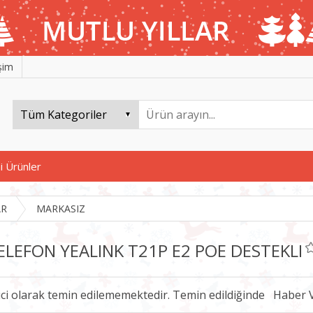
işim
i Ürünler
AR
MARKASIZ
TELEFON YEALINK T21P E2 POE DESTEKLI
ici olarak temin edilememektedir. Temin edildiğinde