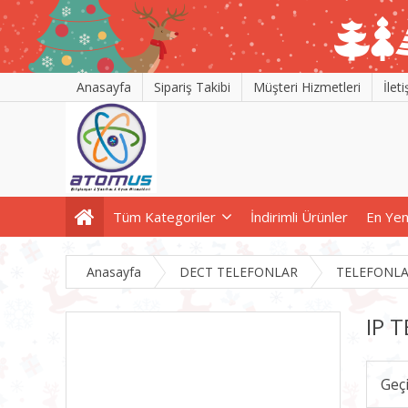
Anasayfa
Sipariş Takibi
Müşteri Hizmetleri
İlet
Tüm Kategoriler
İndirimli Ürünler
En Yen
Anasayfa
DECT TELEFONLAR
TELEFONL
IP 
Geç