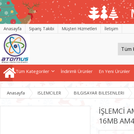
Anasayfa
Sipariş Takibi
Müşteri Hizmetleri
İletişim
Tüm Kategoriler
İndirimli Ürünler
En Yeni Ürünler
Anasayfa
ISLEMCILER
BILGISAYAR BILESENLERI
İŞLEMCİ A
16MB AM4