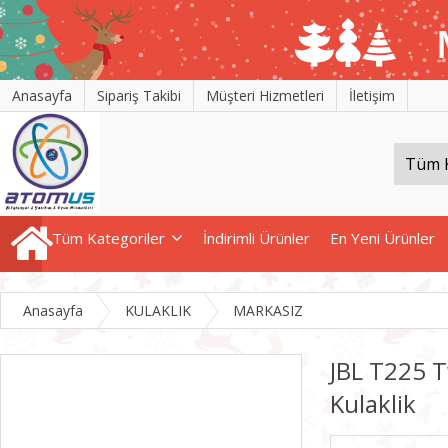
Anasayfa
Sipariş Takibi
Müşteri Hizmetleri
İletişim
Tüm Kategoriler
İndirimli Ürünler
En Yeni Ürünler
Anasayfa
KULAKLIK
MARKASIZ
JBL T225 T
Kulaklik