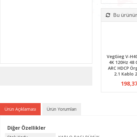
Bu ürünün 
VegGieg V-H4
4K 120Hz 48
ARC HDCP Ör
2.1 Kablo 
198,3
Ürün Açıklaması
Ürün Yorumları
Diğer Özellikler