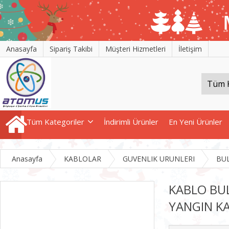
Anasayfa
Sipariş Takibi
Müşteri Hizmetleri
İletişim
Tüm Kategoriler
İndirimli Ürünler
En Yeni Ürünler
Anasayfa
KABLOLAR
GUVENLIK URUNLERI
BU
KABLO BU
YANGIN K