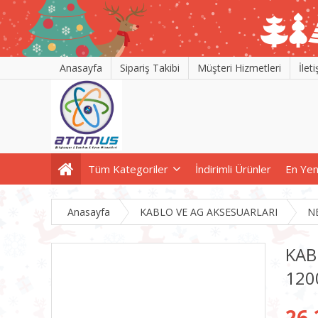
Anasayfa
Sipariş Takibi
Müşteri Hizmetleri
İlet
Tüm Kategoriler
İndirimli Ürünler
En Yen
Anasayfa
KABLO VE AG AKSESUARLARI
N
KAB
120
26,