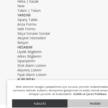
Hırka | Kazak
New
Takım | Tulum
YARDIM
Sipariş Takibi
Arıza Formu
İade Formu
Sıkça Sorulan Sorular
Müşteri Hizmetleri
İletişim
HESABIM
Üyelik Bilgilerim
Adres Bilgilerim
Siparişlerim
Stok Alarm Listem
Alışveriş Listem
Fiyat Alarm Listem
KURUMSAL
İletişim
Web sitemizin düzgün çalışabilmesi için zorunlu çerezler kullanılmakta
Hakkımızda
vermeniz halinde, kullanıcı deneyimini geliştirmek ve analiz etmek amacı
0216 000 00 00
olmayan çerezler de kullanılabilir.
Gizlilik ve Çerez Politikası
mail@mail.com
Kabul Et
Reddet