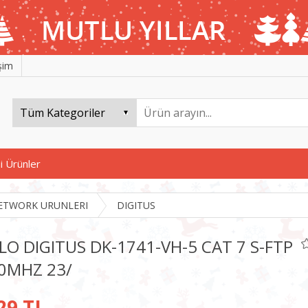
işim
i Ürünler
ETWORK URUNLERI
DIGITUS
LO DIGITUS DK-1741-VH-5 CAT 7 S-FTP
0MHZ 23/
29 TL