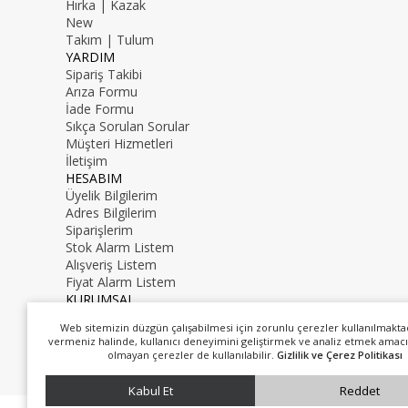
Hırka | Kazak
New
Takım | Tulum
YARDIM
Sipariş Takibi
Arıza Formu
İade Formu
Sıkça Sorulan Sorular
Müşteri Hizmetleri
İletişim
HESABIM
Üyelik Bilgilerim
Adres Bilgilerim
Siparişlerim
Stok Alarm Listem
Alışveriş Listem
Fiyat Alarm Listem
KURUMSAL
İletişim
Web sitemizin düzgün çalışabilmesi için zorunlu çerezler kullanılmakta
Hakkımızda
vermeniz halinde, kullanıcı deneyimini geliştirmek ve analiz etmek amacı
0216 000 00 00
olmayan çerezler de kullanılabilir.
Gizlilik ve Çerez Politikası
mail@mail.com
Kabul Et
Reddet