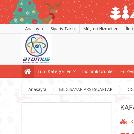
Anasayfa
Sipariş Takibi
Müşteri Hizmetleri
İlet
Tüm Kategoriler
İndirimli Ürünler
En Yen
Anasayfa
BILGISAYAR AKSESUARLARI
DIG
KAF