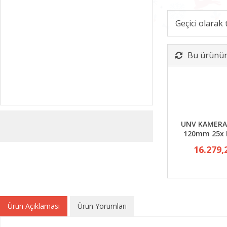
Geçici olarak
Bu ürünün 
UNV KAMERA 
120mm 25x I
16.279,
Ürün Açıklaması
Ürün Yorumları