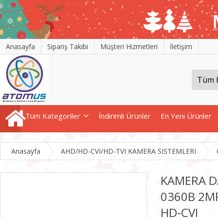
Anasayfa
Sipariş Takibi
Müşteri Hizmetleri
İletişim
Tüm Kategoriler
İndirimli Ürünler
En Yeni Ürünler
Anasayfa
AHD/HD-CVI/HD-TVI KAMERA SISTEMLERI
KAMERA D
0360B 2M
HD-CVI