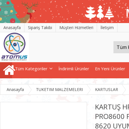
Anasayfa
Sipariş Takibi
Müşteri Hizmetleri
İletişim
Tüm Kategoriler
İndirimli Ürünler
En Yeni Ürünler
Anasayfa
TUKETIM MALZEMELERI
KARTUSLAR
KARTUŞ H
PRO8600 
8620 UYU