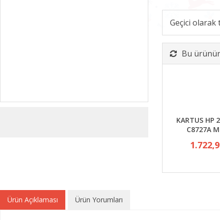
Geçici olarak
Bu ürünün 
KARTUS HP 2
C8727A M
1.722,
Ürün Açıklaması
Ürün Yorumları