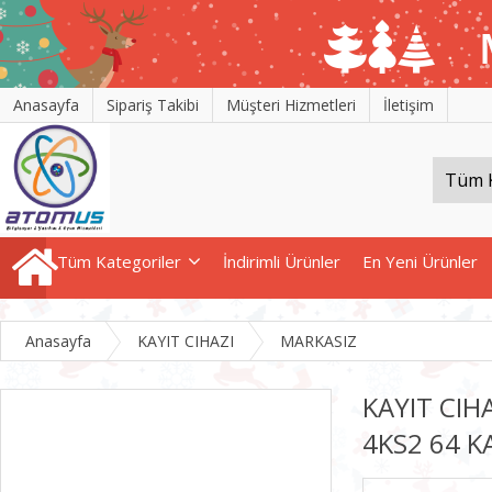
Anasayfa
Sipariş Takibi
Müşteri Hizmetleri
İletişim
Tüm Kategoriler
İndirimli Ürünler
En Yeni Ürünler
Anasayfa
KAYIT CIHAZI
MARKASIZ
KAYIT CIH
4KS2 64 K