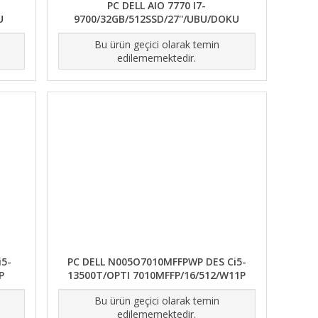
PC DELL AIO 7770 I7-
U
9700/32GB/512SSD/27''/UBU/DOKU
Bu ürün geçici olarak temin
edilememektedir.
5-
PC DELL N005O7010MFFPWP DES Ci5-
P
13500T/OPTI 7010MFFP/16/512/W11P
Bu ürün geçici olarak temin
edilememektedir.