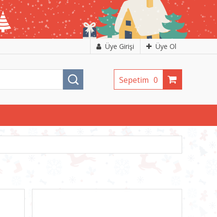
Üye Girişi
Üye Ol
Sepetim
0