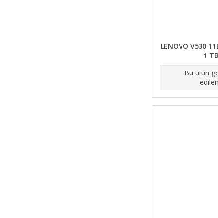
LENOVO V530 11B
1 T
Bu ürün ge
edile