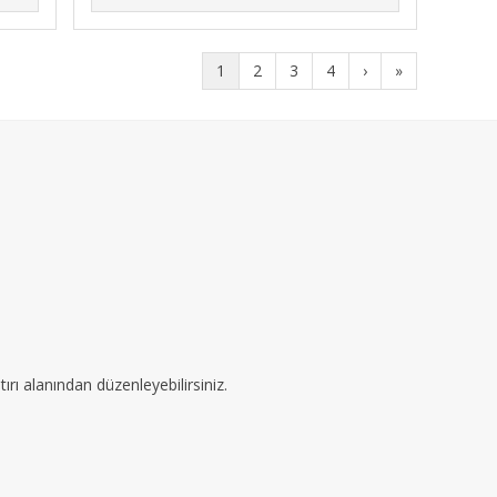
1
2
3
4
›
»
ırı alanından düzenleyebilirsiniz.