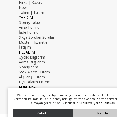
Hırka | Kazak
New
Takım | Tulum
YARDIM
Sipariş Takibi
Arıza Formu
İade Formu
Sıkça Sorulan Sorular
Müşteri Hizmetleri
İletişim
HESABIM
Üyelik Bilgilerim
Adres Bilgilerim
Siparişlerim
Stok Alarm Listem
Alışveriş Listem
Fiyat Alarm Listem
KURUMSAL
İletişim
Web sitemizin düzgün çalışabilmesi için zorunlu çerezler kullanılmakta
Hakkımızda
vermeniz halinde, kullanıcı deneyimini geliştirmek ve analiz etmek amacı
0216 000 00 00
olmayan çerezler de kullanılabilir.
Gizlilik ve Çerez Politikası
mail@mail.com
Kabul Et
Reddet