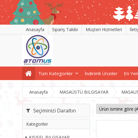
Anasayfa
Sipariş Takibi
Müşteri Hizmetleri
İlet
Tüm Kategoriler
İndirimli Ürünler
En Yen
Anasayfa
MASAÜSTÜ BILGISAYAR
MASAUS
Seçiminizi Daraltın
Kategoriler
KISISEL BILGISAYAR