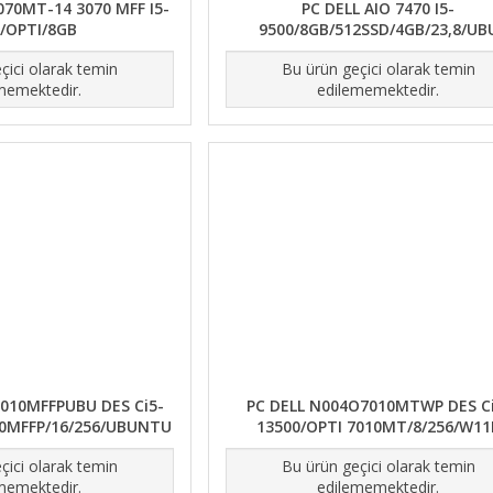
070MT-14 3070 MFF I5-
PC DELL AIO 7470 I5-
/OPTI/8GB
9500/8GB/512SSD/4GB/23,8/UB
çici olarak temin
Bu ürün geçici olarak temin
memektedir.
edilememektedir.
010MFFPUBU DES Ci5-
PC DELL N004O7010MTWP DES Ci
10MFFP/16/256/UBUNTU
13500/OPTI 7010MT/8/256/W11
çici olarak temin
Bu ürün geçici olarak temin
memektedir.
edilememektedir.