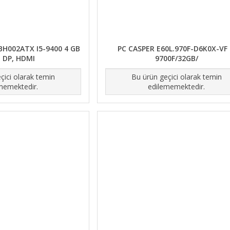
H002ATX I5-9400 4 GB
PC CASPER E60L.970F-D6K0X-VF 
B DP, HDMI
9700F/32GB/
çici olarak temin
Bu ürün geçici olarak temin
memektedir.
edilememektedir.