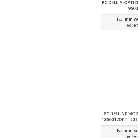
PC DELL A-OPTI3
9500
Bu ürün ge
edile
PC DELL N004O7
13500T/OPTI 70
Bu ürün ge
edile