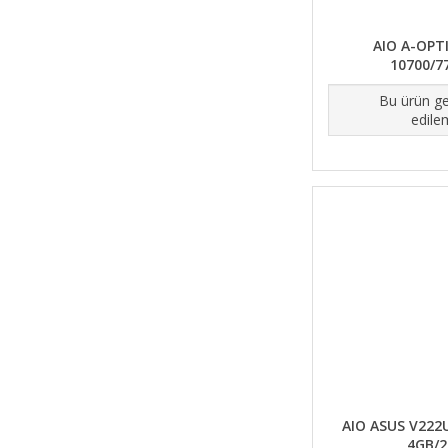
AIO A-OPTI
10700/7
Bu ürün ge
edile
AIO ASUS V222
4GB/2