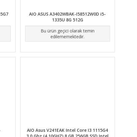
35G7
AIO ASUS A3402WBAK-I58512W0D i5-
1335U 8G 512G
Bu ürün geçici olarak temin
edilememektedir.
-
AIO Asus V241EAK Intel Core I3 1115G4
3.0 Ghz (4.10GHZ) 8 GB 256GB SSD Intel