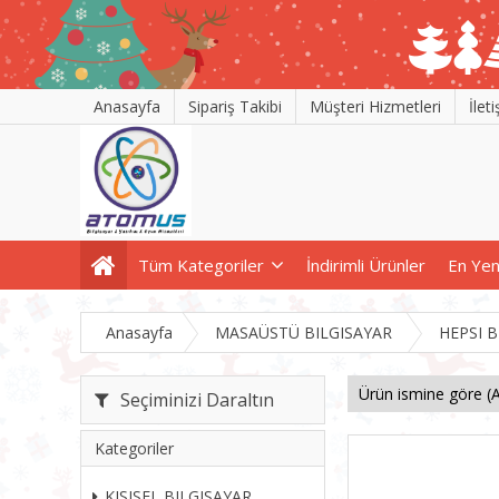
Anasayfa
Sipariş Takibi
Müşteri Hizmetleri
İlet
Tüm Kategoriler
İndirimli Ürünler
En Yen
Anasayfa
MASAÜSTÜ BILGISAYAR
HEPSI 
Seçiminizi Daraltın
Kategoriler
KISISEL BILGISAYAR