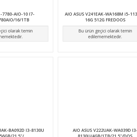
-7780-AIO-10 I7-
AIO ASUS V241EAK-WA168M i5-11
780AIO/16/1TB
16G 512G FREDOOS
çici olarak temin
Bu ürün geçici olarak temin
memektedir.
edilememektedir.
UAK-BA092D I3-8130U
AIO ASUS V222UAK-WA039D I3
56GB/21,5"/
8130U/4GB/1TB/21,5"/DOS