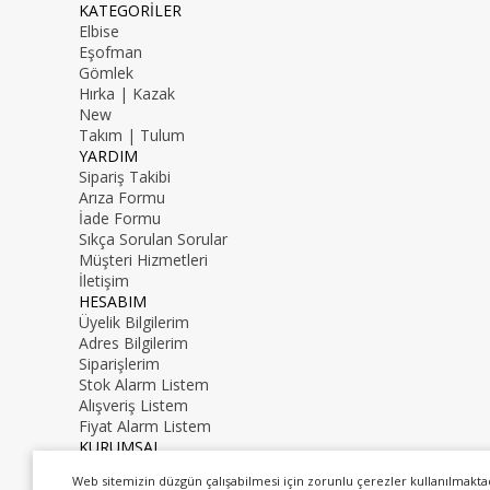
KATEGORİLER
Elbise
Eşofman
Gömlek
Hırka | Kazak
New
Takım | Tulum
YARDIM
Sipariş Takibi
Arıza Formu
İade Formu
Sıkça Sorulan Sorular
Müşteri Hizmetleri
İletişim
HESABIM
Üyelik Bilgilerim
Adres Bilgilerim
Siparişlerim
Stok Alarm Listem
Alışveriş Listem
Fiyat Alarm Listem
KURUMSAL
İletişim
Web sitemizin düzgün çalışabilmesi için zorunlu çerezler kullanılmakta
Hakkımızda