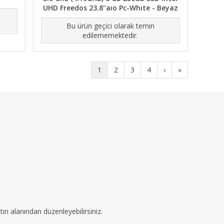
UHD Freedos 23.8''aıo Pc-Whıte - Beyaz
Bu ürün geçici olarak temin
edilememektedir.
1
2
3
4
›
»
ırı alanından düzenleyebilirsiniz.