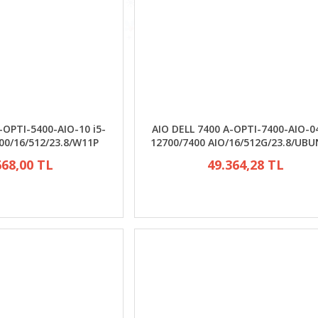
-OPTI-5400-AIO-10 i5-
AIO DELL 7400 A-OPTI-7400-AIO-04
00/16/512/23.8/W11P
12700/7400 AIO/16/512G/23.8/UB
668,00 TL
49.364,28 TL