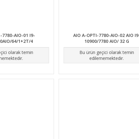
-7780-AIO-01 I9-
AIO A-OPTI-7780-AIO-02 AIO I9
0AIO/64/1+2T/4
10900/7780 AIO/ 32 G
çici olarak temin
Bu ürün geçici olarak temin
memektedir.
edilememektedir.