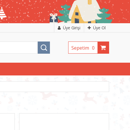
Üye Girişi
Üye Ol
Sepetim
0