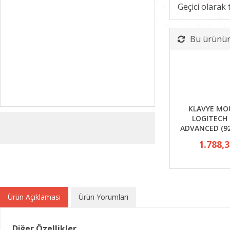
Geçici olarak
Bu ürünün 
KLAVYE MO
LOGITECH
ADVANCED (92
1.788,
Ürün Açıklaması
Ürün Yorumları
Diğer Özellikler