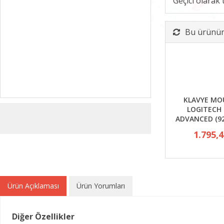
Geçici olarak
Bu ürünün 
KLAVYE MO
LOGITECH
ADVANCED (92
1.795,
Ürün Açıklaması
Ürün Yorumları
Diğer Özellikler