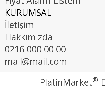
Fiyat Alarm Listem
KURUMSAL
İletişim
Hakkımızda
0216 000 00 00
mail@mail.com
®
PlatinMarket
E