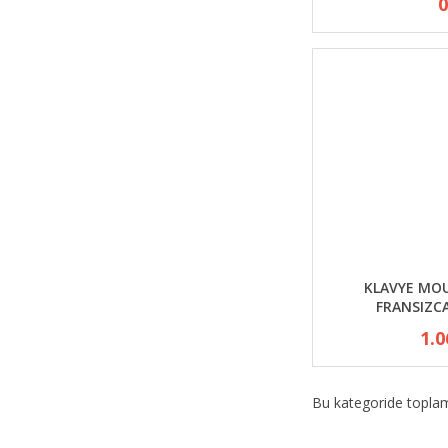
0
KLAVYE MOU
FRANSIZC
1.0
Bu kategoride topl