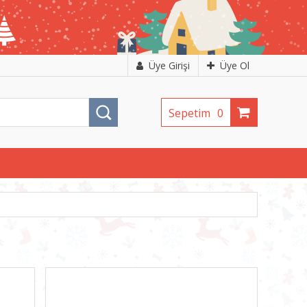
Üye Girişi
Üye Ol
Sepetim
0