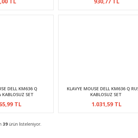
,00 TL
930,77 TL
SE DELL KM636 Q
KLAVYE MOUSE DELL KM636 Q RU
A KABLOSUZ SET
KABLOSUZ SET
65,99 TL
1.031,59 TL
am
39
ürün listeleniyor.