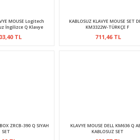
VYE MOUSE Logitech
KABLOSUZ KLAVYE MOUSE SET D
z İngilizce Q Klavye
KM3322W-TÜRKÇE F
03,40 TL
711,46 TL
BOX ZRCB-390 Q SIYAH
KLAVYE MOUSE DELL KM636 Q A
SET
KABLOSUZ SET