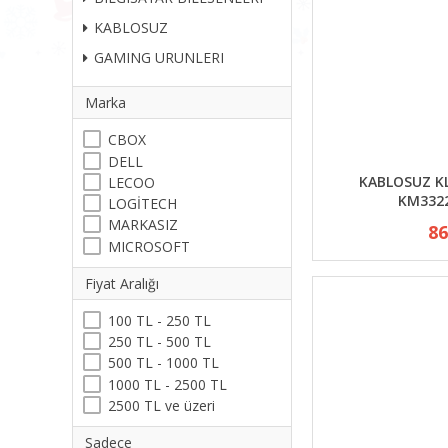
KABLOSUZ
GAMING URUNLERI
Marka
CBOX
DELL
KABLOSUZ K
LECOO
KM332
LOGİTECH
MARKASIZ
86
MICROSOFT
Fiyat Aralığı
100 TL - 250 TL
250 TL - 500 TL
500 TL - 1000 TL
1000 TL - 2500 TL
2500 TL ve üzeri
Sadece