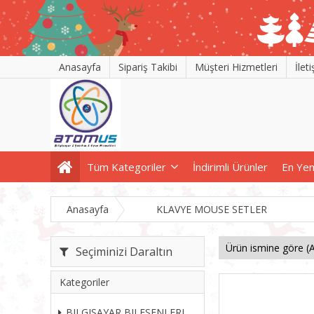
Anasayfa
Sipariş Takibi
Müşteri Hizmetleri
İlet
Tüm Kategoriler
İndirimli Ürünler
En Yen
Anasayfa
KLAVYE MOUSE SETLER
Seçiminizi Daraltın
Kategoriler
BILGISAYAR BILESENLERI