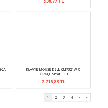
930,77 TL
SÇA
KLAVYE MOUSE DELL KM7321W Q
TÜRKÇE SIYAH SET
2.716,83 TL
1
2
3
4
›
»