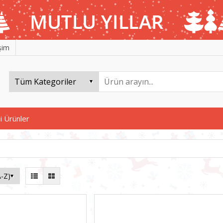
işim
i Ürünler