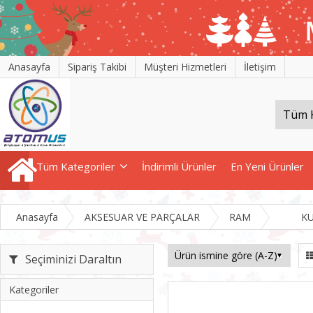
Anasayfa
Sipariş Takibi
Müşteri Hizmetleri
İletişim
Tüm Kategoriler
İndirimli Ürünler
En Yeni Ürünler
Anasayfa
AKSESUAR VE PARÇALAR
RAM
K
Seçiminizi Daraltın
Kategoriler