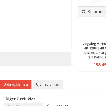
Bu ürünün 
VegGieg V-H4
4K 120Hz 48
ARC HDCP Ör
2.1 Kablo 
198,4
Ürün Açıklaması
Ürün Yorumları
Diğer Özellikler