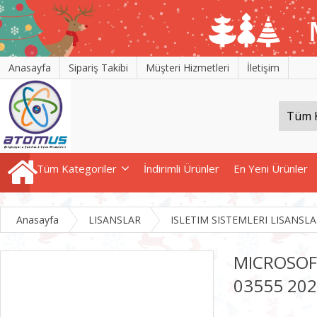
Anasayfa
Sipariş Takibi
Müşteri Hizmetleri
İletişim
Tüm Kategoriler
İndirimli Ürünler
En Yeni Ürünler
Anasayfa
LISANSLAR
ISLETIM SISTEMLERI LISANSLA
MICROSOFT
03555 20