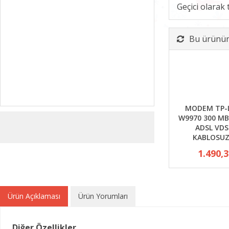
Geçici olarak
Bu ürünün 
MODEM TP-L
W9970 300 MB
ADSL VDS
KABLOSUZ
1.490,
Ürün Açıklaması
Ürün Yorumları
Diğer Özellikler