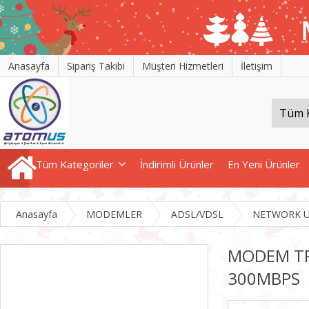
Anasayfa
Sipariş Takibi
Müşteri Hizmetleri
İletişim
Tüm Kategoriler
İndirimli Ürünler
En Yeni Ürünler
Anasayfa
MODEMLER
ADSL/VDSL
NETWORK U
MODEM TP
300MBPS