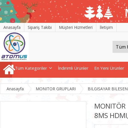
Anasayfa
Sipariş Takibi
Müşteri Hizmetleri
İletişim
Tüm Kategoriler
İndirimli Ürünler
En Yeni Ürünler
Anasayfa
MONITOR GRUPLARI
BILGISAYAR BILESEN
MONITÖR 
8MS HDMI