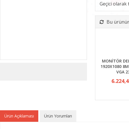
Geçici olarak
Bu ürünün 
MONİTÖR DEL
1920X1080 8M
VGA 2
6.224,
Ürün Açıklaması
Ürün Yorumları