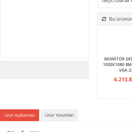
Geçici olarak
Bu ürünün 
MONİTÖR DEL
1920X1080 8M
VGA 2
6.213,
Ürün Açıklaması
Ürün Yorumları