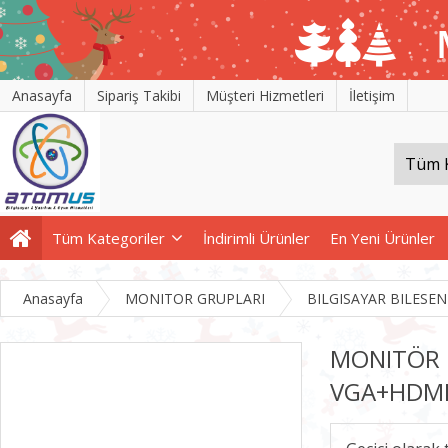
Anasayfa
Sipariş Takibi
Müşteri Hizmetleri
İletişim
Tüm Kategoriler
İndirimli Ürünler
En Yeni Ürünler
Anasayfa
MONITOR GRUPLARI
BILGISAYAR BILESEN
MONITÖR D
VGA+HDM