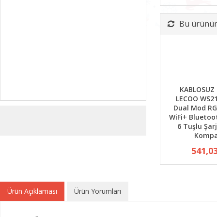
Bu ürünün 
KABLOSUZ
LECOO WS21
Dual Mod RG
WiFi+ Bluetoo
6 Tuşlu Şarj
Kompa
541,0
Ürün Açıklaması
Ürün Yorumları