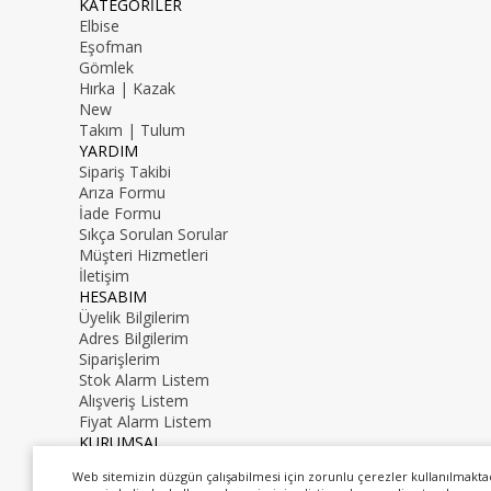
KATEGORİLER
Elbise
Eşofman
Gömlek
Hırka | Kazak
New
Takım | Tulum
YARDIM
Sipariş Takibi
Arıza Formu
İade Formu
Sıkça Sorulan Sorular
Müşteri Hizmetleri
İletişim
HESABIM
Üyelik Bilgilerim
Adres Bilgilerim
Siparişlerim
Stok Alarm Listem
Alışveriş Listem
Fiyat Alarm Listem
KURUMSAL
İletişim
Web sitemizin düzgün çalışabilmesi için zorunlu çerezler kullanılmakta
Hakkımızda