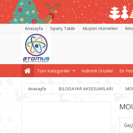
Anasayfa
Sipariş Takibi
Müşteri Hizmetleri
İlet
Tüm Kategoriler
İndirimli Ürünler
En Yen
Anasayfa
BILGISAYAR AKSESUARLARI
MO
MOU
Geç