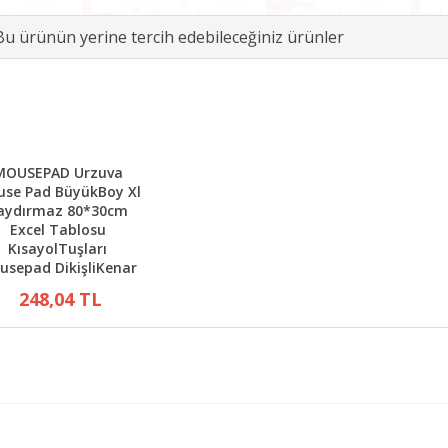
Bu ürünün yerine tercih edebileceğiniz ürünler
MOUSEPAD Urzuva
se Pad BüyükBoy Xl
aydırmaz 80*30cm
Excel Tablosu
KısayolTuşları
usepad DikişliKenar
248,04 TL