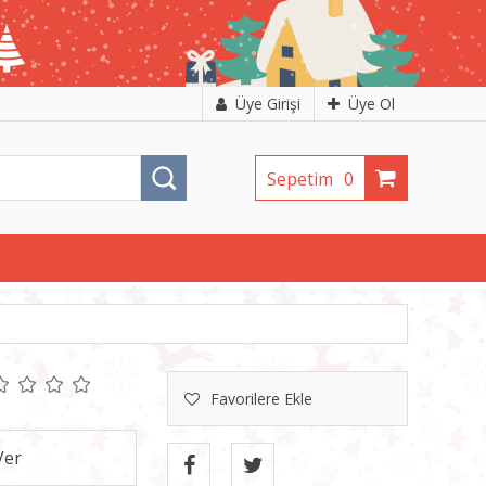
Üye Girişi
Üye Ol
Sepetim
0
Favorilere Ekle