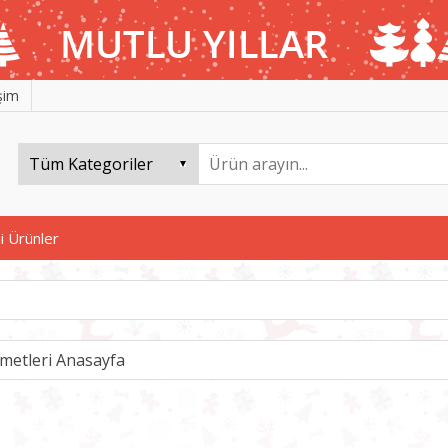
işim
i Ürünler
metleri Anasayfa