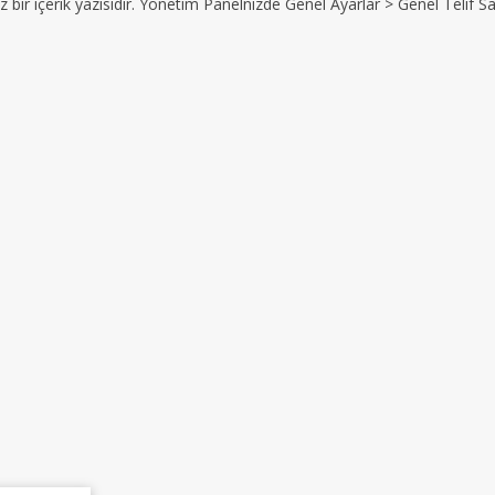
z bir içerik yazısıdır. Yönetim Panelnizde Genel Ayarlar > Genel Telif Sat