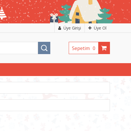
Üye Girişi
Üye Ol
Sepetim
0