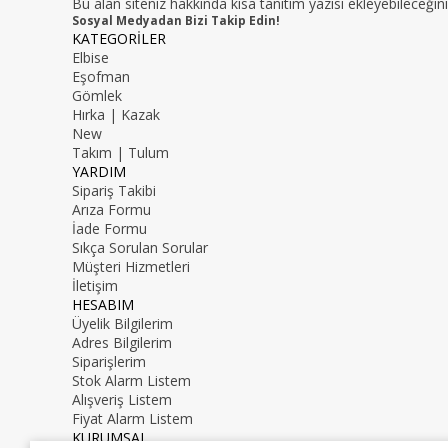
Bu alan siteniz hakkında kısa tanıtım yazısı ekleyebileceğini
Sosyal Medyadan Bizi Takip Edin!
KATEGORİLER
Elbise
Eşofman
Gömlek
Hırka | Kazak
New
Takım | Tulum
YARDIM
Sipariş Takibi
Arıza Formu
İade Formu
Sıkça Sorulan Sorular
Müşteri Hizmetleri
İletişim
HESABIM
Üyelik Bilgilerim
Adres Bilgilerim
Siparişlerim
Stok Alarm Listem
Alışveriş Listem
Fiyat Alarm Listem
KURUMSAL