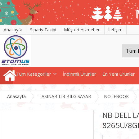
Anasayfa
Sipariş Takibi
Müşteri Hizmetleri
İletişim
Tüm Kategoriler
İndirimli Ürünler
En Yeni Ürünler
Anasayfa
TASINABILIR BILGISAYAR
NOTEBOOK
NB DELL L
8265U/8GB