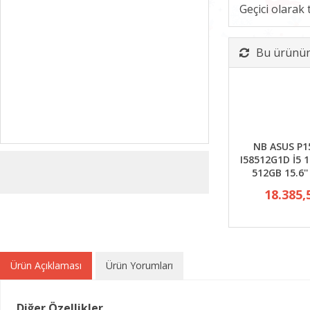
Geçici olarak
Bu ürünün 
NB ASUS P1
I58512G1D İ5 
512GB 15.6''
18.385,
Ürün Açıklaması
Ürün Yorumları
Diğer Özellikler