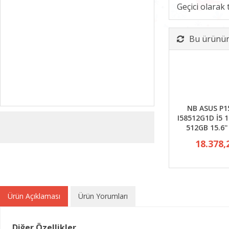
Geçici olarak
Bu ürünün 
NB ASUS P1
I58512G1D İ5 
512GB 15.6''
18.378,
Ürün Açıklaması
Ürün Yorumları
Diğer Özellikler