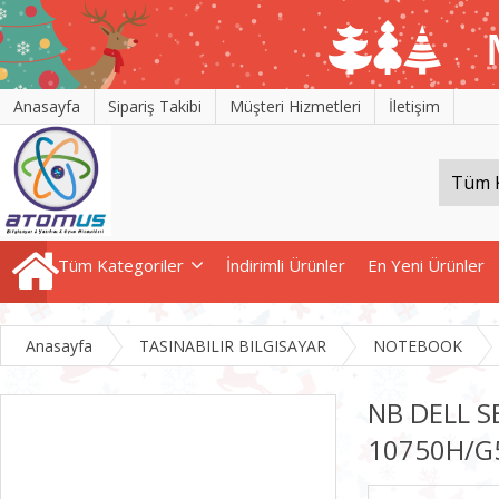
Anasayfa
Sipariş Takibi
Müşteri Hizmetleri
İletişim
Tüm Kategoriler
İndirimli Ürünler
En Yeni Ürünler
Anasayfa
TASINABILIR BILGISAYAR
NOTEBOOK
NB DELL S
10750H/G5