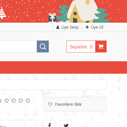
Üye Girişi
Üye Ol
Sepetim
0
Favorilere Ekle