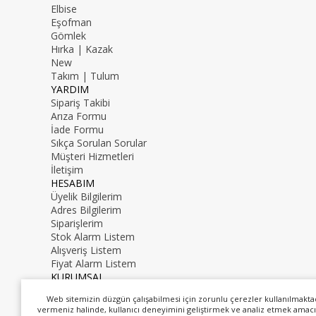
Elbise
Eşofman
Gömlek
Hırka | Kazak
New
Takım | Tulum
YARDIM
Sipariş Takibi
Arıza Formu
İade Formu
Sıkça Sorulan Sorular
Müşteri Hizmetleri
İletişim
HESABIM
Üyelik Bilgilerim
Adres Bilgilerim
Siparişlerim
Stok Alarm Listem
Alışveriş Listem
Fiyat Alarm Listem
KURUMSAL
İletişim
Web sitemizin düzgün çalışabilmesi için zorunlu çerezler kullanılmakta
Hakkımızda
vermeniz halinde, kullanıcı deneyimini geliştirmek ve analiz etmek amacı