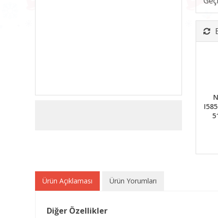
Geç
N
I58
5
Ürün Açıklaması
Ürün Yorumları
Diğer Özellikler