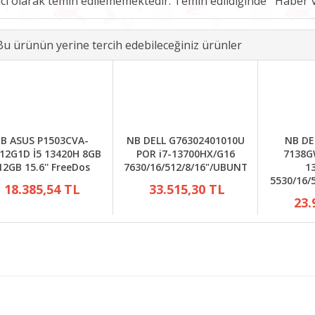
ici olarak temin edilememektedir. Temin edildiğinde
Bu ürünün yerine tercih edebileceğiniz ürünler
B ASUS P1503CVA-
NB DELL G76302401010U
NB DE
512G1D İ5 13420H 8GB
POR i7-13700HX/G16
7138G
12GB 15.6'' FreeDos
7630/16/512/8/16"/UBUNTU
1
5530/16/
18.385,54 TL
33.515,30 TL
23.