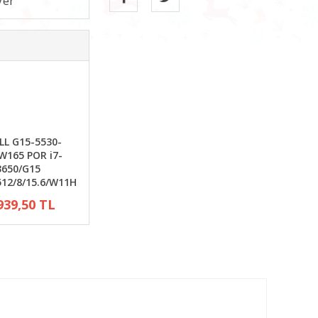
LL G15-5530-
W165 POR i7-
3650/G15
512/8/15.6/W11H
939,50 TL