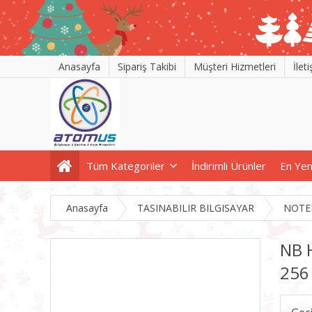
Anasayfa
Sipariş Takibi
Müşteri Hizmetleri
İlet
Tüm Kategoriler
İndirimli Ürünler
En Yen
Anasayfa
TASINABILIR BILGISAYAR
NOTE
NB 
256