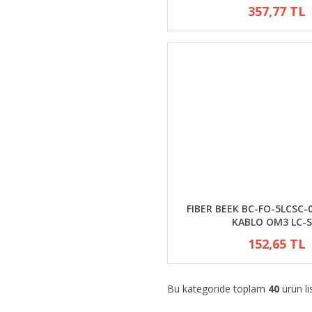
357,77 TL
FIBER BEEK BC-FO-5LCSC-
KABLO OM3 LC-
152,65 TL
Bu kategoride toplam
40
ürün li