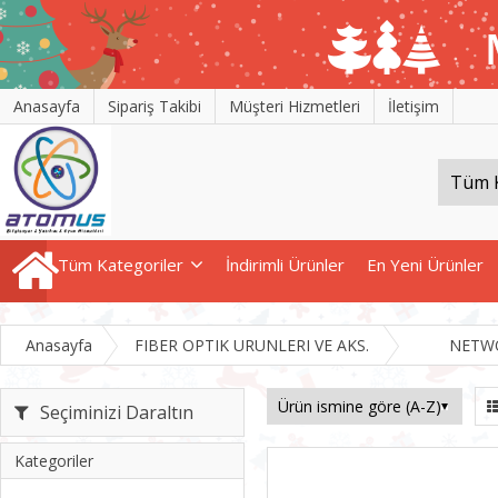
Anasayfa
Sipariş Takibi
Müşteri Hizmetleri
İletişim
Tüm Kategoriler
İndirimli Ürünler
En Yeni Ürünler
Anasayfa
FIBER OPTIK URUNLERI VE AKS.
NETW
Seçiminizi Daraltın
Kategoriler