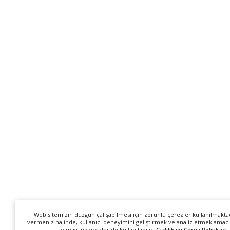
Web sitemizin düzgün çalışabilmesi için zorunlu çerezler kullanılmakta
vermeniz halinde, kullanıcı deneyimini geliştirmek ve analiz etmek amacı
olmayan çerezler de kullanılabilir.
Gizlilik ve Çerez Politikası