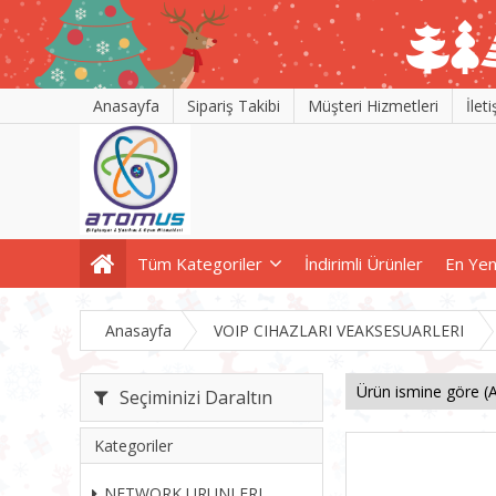
Anasayfa
Sipariş Takibi
Müşteri Hizmetleri
İlet
Tüm Kategoriler
İndirimli Ürünler
En Yen
Anasayfa
VOIP CIHAZLARI VEAKSESUARLERI
Seçiminizi Daraltın
Kategoriler
NETWORK URUNLERI