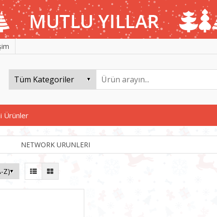
işim
i Ürünler
NETWORK URUNLERI