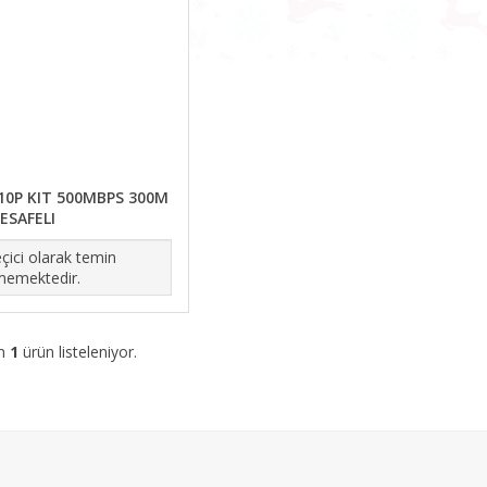
10P KIT 500MBPS 300M
ESAFELI
çici olarak temin
memektedir.
am
1
ürün listeleniyor.