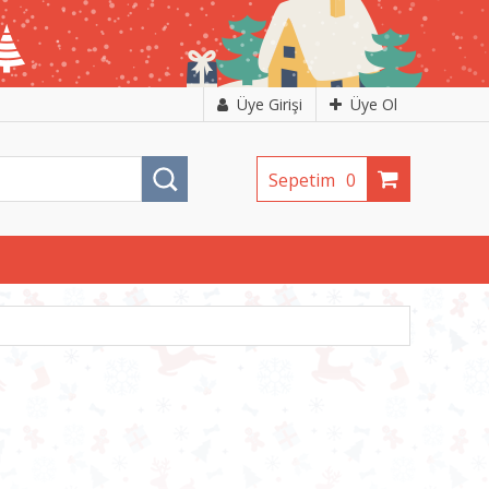
Üye Girişi
Üye Ol
Sepetim
0