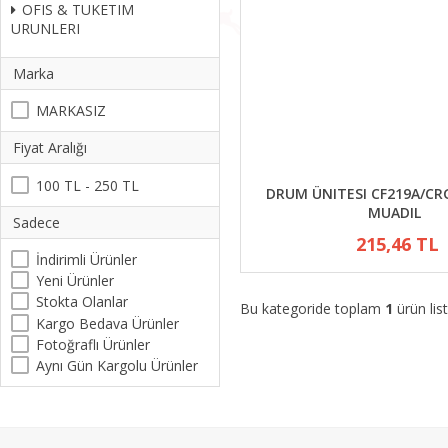
OFIS & TUKETIM
URUNLERI
Marka
MARKASIZ
Fiyat Aralığı
100 TL - 250 TL
DRUM ÜNITESI CF219A/CRG
MUADIL
Sadece
215,46 TL
İndirimli Ürünler
Yeni Ürünler
Stokta Olanlar
Bu kategoride toplam
1
ürün list
Kargo Bedava Ürünler
Fotoğraflı Ürünler
Aynı Gün Kargolu Ürünler