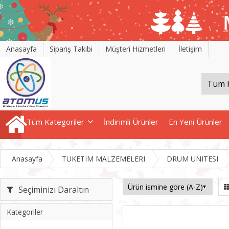
Anasayfa
Sipariş Takibi
Müşteri Hizmetleri
İletişim
Tüm Kategoriler
İndirimli Ürünler
En Yeni Ürünler
Anasayfa
TUKETIM MALZEMELERI
DRUM UNITESI
Seçiminizi Daraltın
Kategoriler