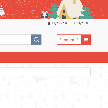
Üye Girişi
Üye Ol
Sepetim
0