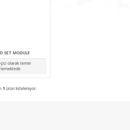
ID SET MODULE
çici olarak temin
memektedir.
am
1
ürün listeleniyor.