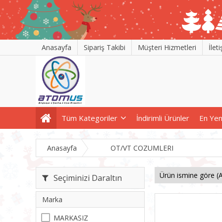
Anasayfa
Sipariş Takibi
Müşteri Hizmetleri
İlet
Tüm Kategoriler
İndirimli Ürünler
En Yen
Anasayfa
OT/VT COZUMLERI
Seçiminizi Daraltın
Marka
MARKASIZ