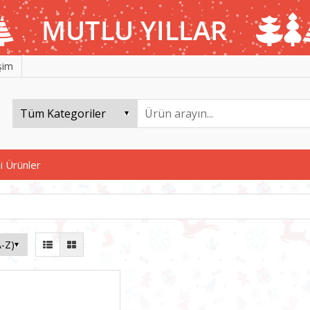
işim
i Ürünler