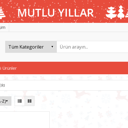
işim
i Ürünler
ERI