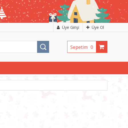
Üye Girişi
Üye Ol
Sepetim
0