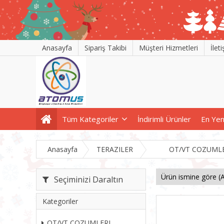
Anasayfa
Sipariş Takibi
Müşteri Hizmetleri
İlet
Tüm Kategoriler
İndirimli Ürünler
En Yen
Anasayfa
TERAZILER
OT/VT COZUML
Seçiminizi Daraltın
Kategoriler
OT/VT COZUMLERI