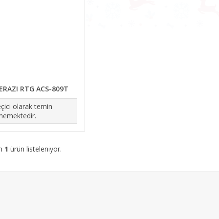
ERAZI RTG ACS-809T
çici olarak temin
memektedir.
am
1
ürün listeleniyor.