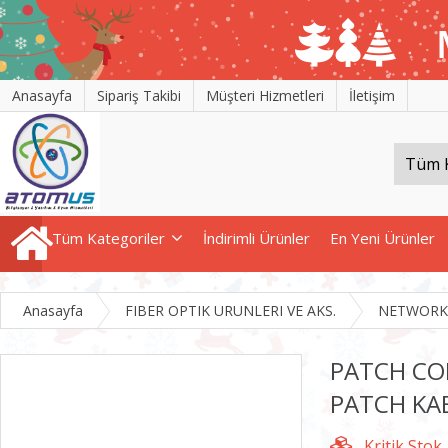
Anasayfa
Sipariş Takibi
Müşteri Hizmetleri
İletişim
Tüm Kategoriler
İndirimli Ürünler
En Yeni Ürünler
Anasayfa
FIBER OPTIK URUNLERI VE AKS.
NETWORK
PATCH COR
PATCH KA