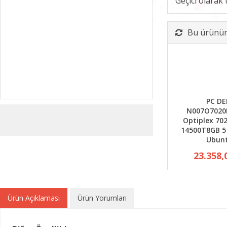
Geçici olarak
Bu ürünün 
PC DE
N007O7020
Optiplex 702
14500T8GB 5
Ubun
23.358,
Ürün Açıklaması
Ürün Yorumları