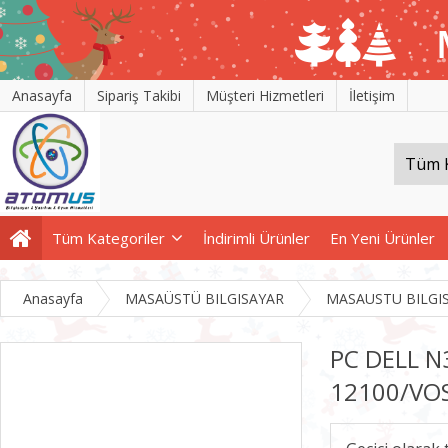
Anasayfa
Sipariş Takibi
Müşteri Hizmetleri
İletişim
Tüm Kategoriler
İndirimli Ürünler
En Yeni Ürünler
Anasayfa
MASAÜSTÜ BILGISAYAR
MASAUSTU BILGI
PC DELL N
12100/VO