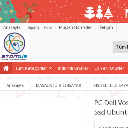
Anasayfa
Sipariş Takibi
Müşteri Hizmetleri
İletişim
Tüm Kategoriler
İndirimli Ürünler
En Yeni Ürünler
Anasayfa
MASAÜSTÜ BILGISAYAR
KISISEL BILGISAY
PC Dell V
Ssd Ubun