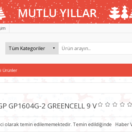
işim
i Ürünler
 GP GP1604G-2 GREENCELL 9 V
ici olarak temin edilememektedir. Temin edildiğinde