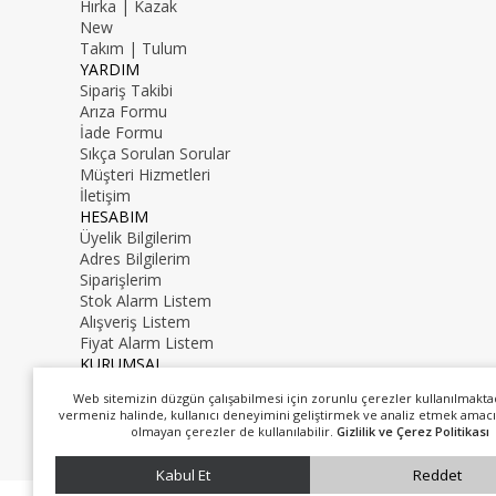
Hırka | Kazak
New
Takım | Tulum
YARDIM
Sipariş Takibi
Arıza Formu
İade Formu
Sıkça Sorulan Sorular
Müşteri Hizmetleri
İletişim
HESABIM
Üyelik Bilgilerim
Adres Bilgilerim
Siparişlerim
Stok Alarm Listem
Alışveriş Listem
Fiyat Alarm Listem
KURUMSAL
İletişim
Web sitemizin düzgün çalışabilmesi için zorunlu çerezler kullanılmakta
Hakkımızda
vermeniz halinde, kullanıcı deneyimini geliştirmek ve analiz etmek amacı
0216 000 00 00
olmayan çerezler de kullanılabilir.
Gizlilik ve Çerez Politikası
mail@mail.com
Kabul Et
Reddet