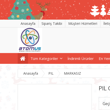
Anasayfa
Sipariş Takibi
Müşteri Hizmetleri
İlet
Tüm Kategoriler
İndirimli Ürünler
En Yen
Anasayfa
PIL
MARKASIZ
PIL
Geç