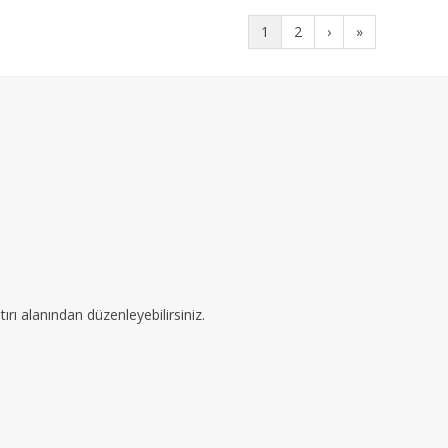
1
2
›
»
ırı alanından düzenleyebilirsiniz.