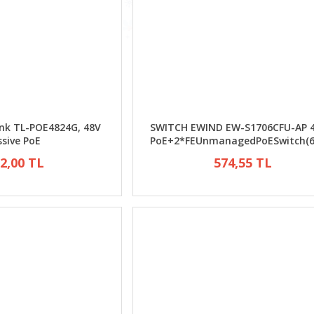
nk TL-POE4824G, 48V
SWITCH EWIND EW-S1706CFU-AP 
ssive PoE
PoE+2*FEUnmanagedPoESwitch(
2,00 TL
574,55 TL