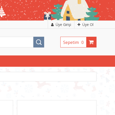
Üye Girişi
Üye Ol
Sepetim
0