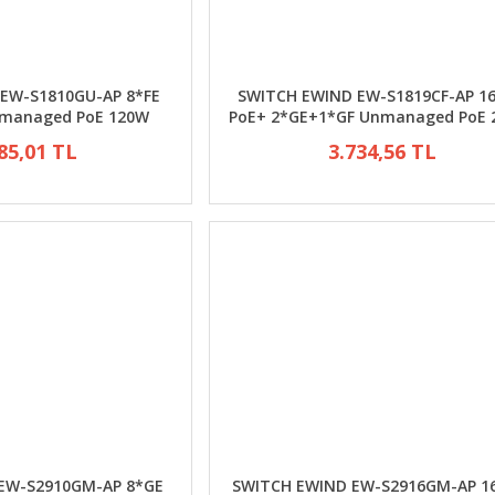
EW-S1810GU-AP 8*FE
SWITCH EWIND EW-S1819CF-AP 1
nmanaged PoE 120W
PoE+ 2*GE+1*GF Unmanaged PoE 
85,01 TL
3.734,56 TL
EW-S2910GM-AP 8*GE
SWITCH EWIND EW-S2916GM-AP 1