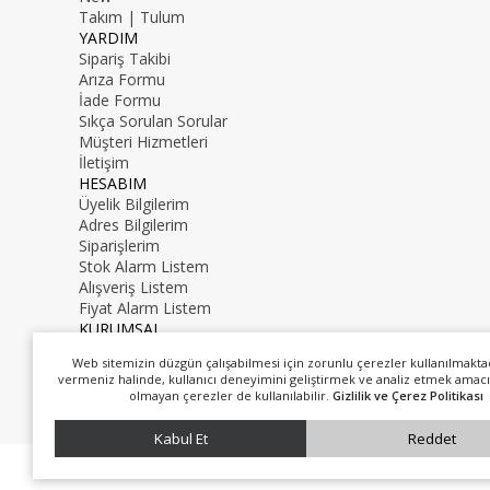
Takım | Tulum
YARDIM
Sipariş Takibi
Arıza Formu
İade Formu
Sıkça Sorulan Sorular
Müşteri Hizmetleri
İletişim
HESABIM
Üyelik Bilgilerim
Adres Bilgilerim
Siparişlerim
Stok Alarm Listem
Alışveriş Listem
Fiyat Alarm Listem
KURUMSAL
İletişim
Web sitemizin düzgün çalışabilmesi için zorunlu çerezler kullanılmakta
Hakkımızda
vermeniz halinde, kullanıcı deneyimini geliştirmek ve analiz etmek amacı
0216 000 00 00
olmayan çerezler de kullanılabilir.
Gizlilik ve Çerez Politikası
mail@mail.com
Kabul Et
Reddet