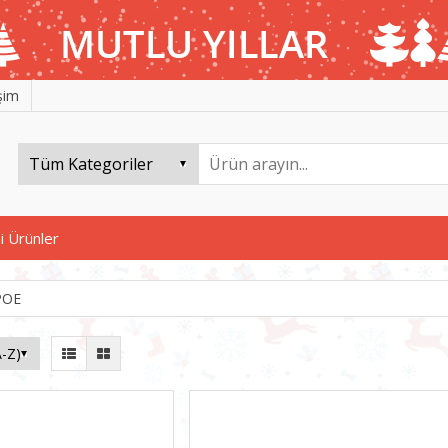
işim
i Ürünler
POE