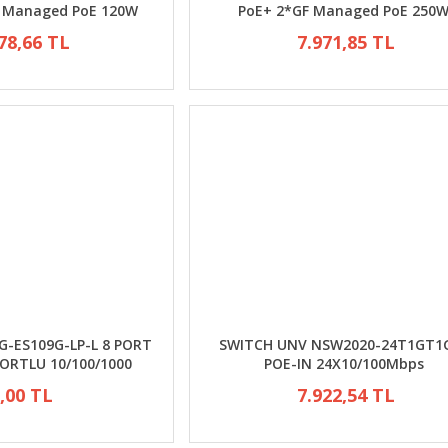
P Managed PoE 120W
PoE+ 2*GF Managed PoE 250
78,66 TL
7.971,85 TL
G-ES109G-LP-L 8 PORT
SWITCH UNV NSW2020-24T1GT1
ORTLU 10/100/1000
POE-IN 24X10/100Mbps
,00 TL
7.922,54 TL