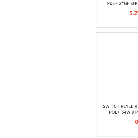
PoE+ 2*GF SF
5.2
SWITCH REYEE R
POE+ 54W 9 P
0