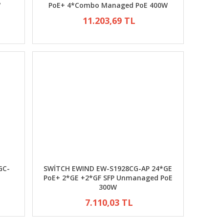
W
PoE+ 4*Combo Managed PoE 400W
11.203,69 TL
GC-
SWİTCH EWIND EW-S1928CG-AP 24*GE
PoE+ 2*GE +2*GF SFP Unmanaged PoE
300W
7.110,03 TL