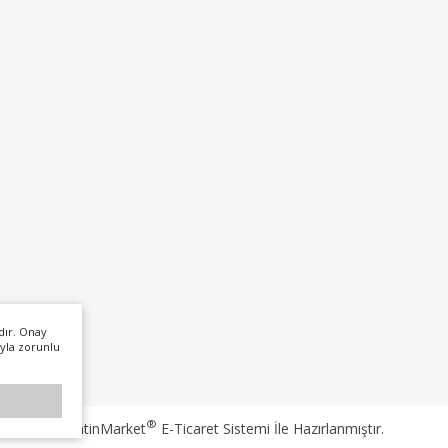
dır. Onay
yla zorunlu
®
PlatinMarket
E-Ticaret Sistemi
İle Hazırlanmıştır.