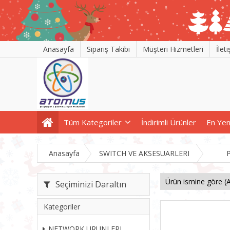
Anasayfa
Sipariş Takibi
Müşteri Hizmetleri
İlet
Tüm Kategoriler
İndirimli Ürünler
En Yen
Anasayfa
SWITCH VE AKSESUARLERI
Seçiminizi Daraltın
Kategoriler
NETWORK URUNLERI