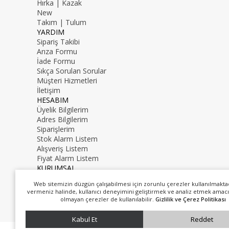
Hırka | Kazak
New
Takım | Tulum
YARDIM
Sipariş Takibi
Arıza Formu
İade Formu
Sıkça Sorulan Sorular
Müşteri Hizmetleri
İletişim
HESABIM
Üyelik Bilgilerim
Adres Bilgilerim
Siparişlerim
Stok Alarm Listem
Alışveriş Listem
Fiyat Alarm Listem
KURUMSAL
İletişim
Web sitemizin düzgün çalışabilmesi için zorunlu çerezler kullanılmakta
Hakkımızda
vermeniz halinde, kullanıcı deneyimini geliştirmek ve analiz etmek amacı
0216 000 00 00
olmayan çerezler de kullanılabilir.
Gizlilik ve Çerez Politikası
mail@mail.com
Kabul Et
Reddet