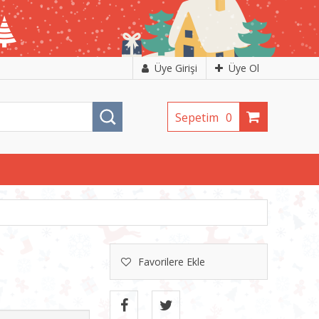
Üye Girişi
Üye Ol
Sepetim
0
Favorilere Ekle