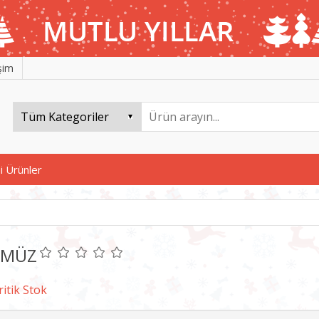
işim
i Ürünler
RMÜZ