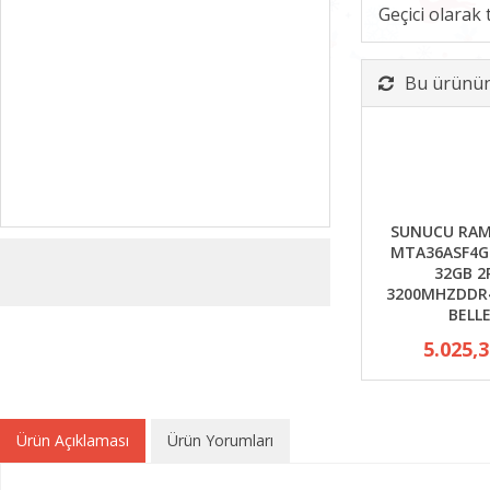
Geçici olarak
Bu ürünün 
SUNUCU RAM
MTA36ASF4G
32GB 2
3200MHZDDR4
BELL
5.025,
Ürün Açıklaması
Ürün Yorumları