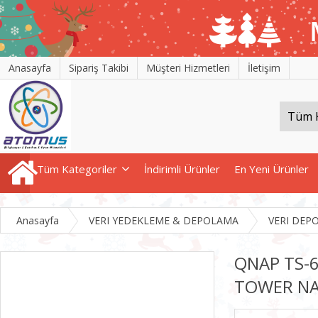
Anasayfa
Sipariş Takibi
Müşteri Hizmetleri
İletişim
Tüm Kategoriler
İndirimli Ürünler
En Yeni Ürünler
Anasayfa
VERI YEDEKLEME & DEPOLAMA
VERI DEP
QNAP TS-
TOWER N