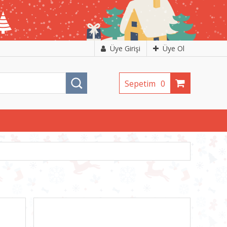
Üye Girişi
Üye Ol
Sepetim
0