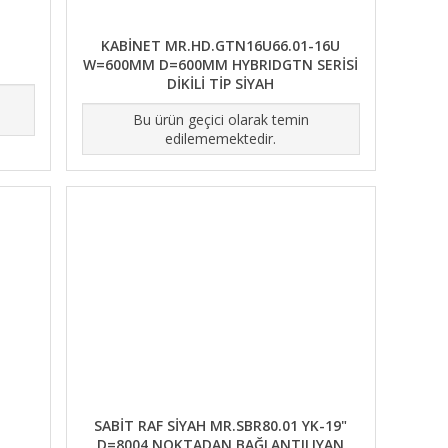
KABİNET MR.HD.GTN16U66.01-16U
W=600MM D=600MM HYBRIDGTN SERİSİ
DİKİLİ TİP SİYAH
Bu ürün geçici olarak temin
edilememektedir.
SABİT RAF SİYAH MR.SBR80.01 YK-19"
D=8004 NOKTADAN BAĞLANTILIYAN