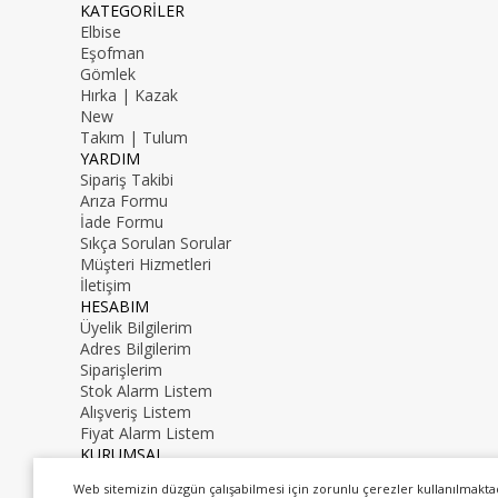
KATEGORİLER
Elbise
Eşofman
Gömlek
Hırka | Kazak
New
Takım | Tulum
YARDIM
Sipariş Takibi
Arıza Formu
İade Formu
Sıkça Sorulan Sorular
Müşteri Hizmetleri
İletişim
HESABIM
Üyelik Bilgilerim
Adres Bilgilerim
Siparişlerim
Stok Alarm Listem
Alışveriş Listem
Fiyat Alarm Listem
KURUMSAL
İletişim
Web sitemizin düzgün çalışabilmesi için zorunlu çerezler kullanılmakta
Hakkımızda