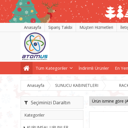
Anasayfa
Sipariş Takibi
Müşteri Hizmetleri
İlet
Tüm Kategoriler
İndirimli Ürünler
En Yen
Anasayfa
SUNUCU KABINETLERI
RAC
Seçiminizi Daraltın
Kategoriler
KURUMSAL URUNLER