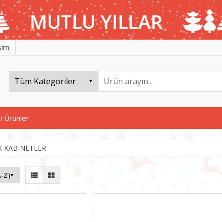
işim
i Ürünler
K KABINETLER