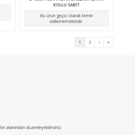
KOLLU SABİT
Bu ürün geçici olarak temin
edilememektedir.
1
2
›
»
ırı alanından düzenleyebilirsiniz.