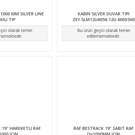
1000 MM SILVER LINE
KABIN SILVER DUVAR TIPI
KILI TIP
ZEY.SLM12U6056 12U 600X560
çici olarak temin
Bu ürün geçici olarak temin
memektedir.
edilememektedir.
 19" HAREKETLI RAF
RAF BESTRACK 19" SABIT RAF
1000 IÇIN
D=1000MM IÇIN