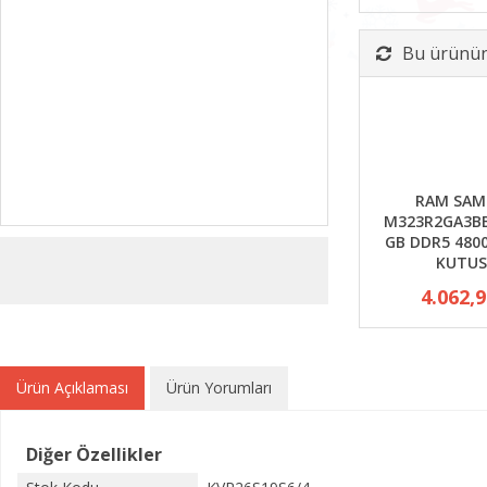
Bu ürünün 
RAM SAM
M323R2GA3BB
GB DDR5 480
KUTUS
4.062,
Ürün Açıklaması
Ürün Yorumları
Diğer Özellikler