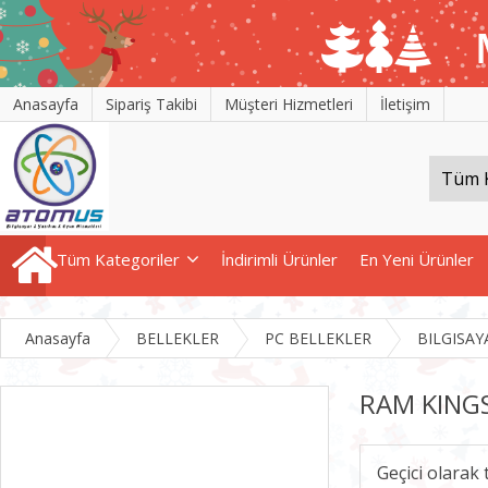
Anasayfa
Sipariş Takibi
Müşteri Hizmetleri
İletişim
Tüm Kategoriler
İndirimli Ürünler
En Yeni Ürünler
Anasayfa
BELLEKLER
PC BELLEKLER
BILGISAY
RAM KINGS
Geçici olarak