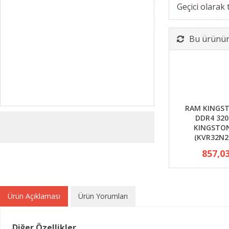
Geçici olarak
Bu ürünün 
RAM KINGST
DDR4 32
KINGSTON
(KVR32N2
857,0
Ürün Açıklaması
Ürün Yorumları
Diğer Özellikler