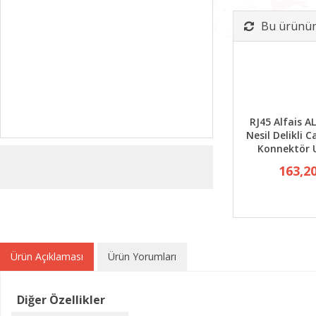
Bu ürünün 
RJ45 Alfais A
Nesil Delikli C
Konnektör 
163,2
Ürün Açıklaması
Ürün Yorumları
Diğer Özellikler