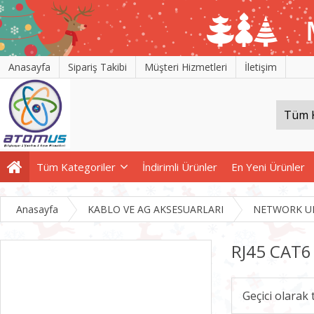
Anasayfa
Sipariş Takibi
Müşteri Hizmetleri
İletişim
Tüm Kategoriler
İndirimli Ürünler
En Yeni Ürünler
Anasayfa
KABLO VE AG AKSESUARLARI
NETWORK U
RJ45 CAT6
Geçici olarak