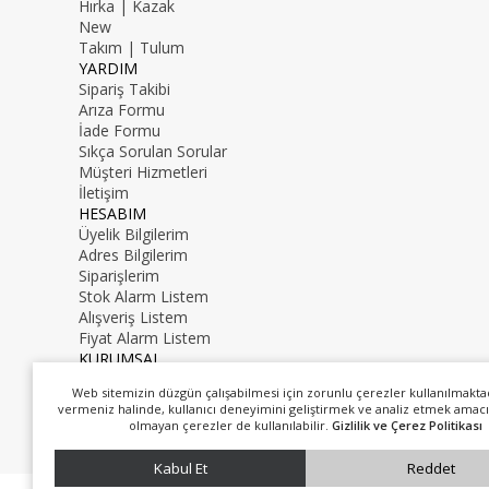
Hırka | Kazak
New
Takım | Tulum
YARDIM
Sipariş Takibi
Arıza Formu
İade Formu
Sıkça Sorulan Sorular
Müşteri Hizmetleri
İletişim
HESABIM
Üyelik Bilgilerim
Adres Bilgilerim
Siparişlerim
Stok Alarm Listem
Alışveriş Listem
Fiyat Alarm Listem
KURUMSAL
İletişim
Web sitemizin düzgün çalışabilmesi için zorunlu çerezler kullanılmakta
Hakkımızda
vermeniz halinde, kullanıcı deneyimini geliştirmek ve analiz etmek amacı
0216 000 00 00
olmayan çerezler de kullanılabilir.
Gizlilik ve Çerez Politikası
mail@mail.com
Kabul Et
Reddet