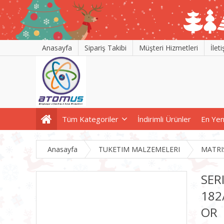
Anasayfa
Sipariş Takibi
Müşteri Hizmetleri
İlet
Tüm Kategoriler
İndirimli Ürünler
En Yen
Anasayfa
TUKETIM MALZEMELERI
MATRI
SER
182
OR