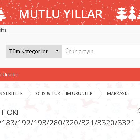
işim
i Ürünler
S SERITLER
OFIS & TUKETIM URUNLERI
MARKASIZ
IT OKI
/183/192/193/280/320/321/3320/3321