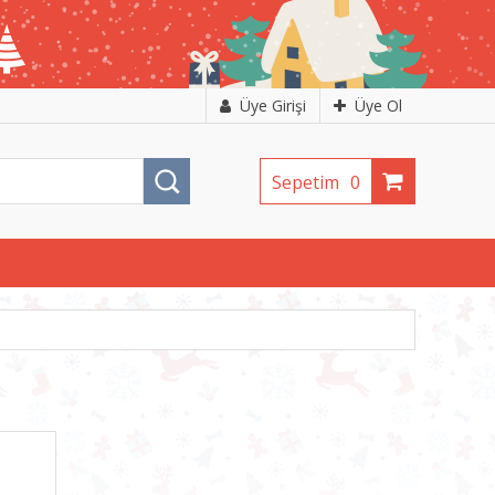
Üye Girişi
Üye Ol
Sepetim
0