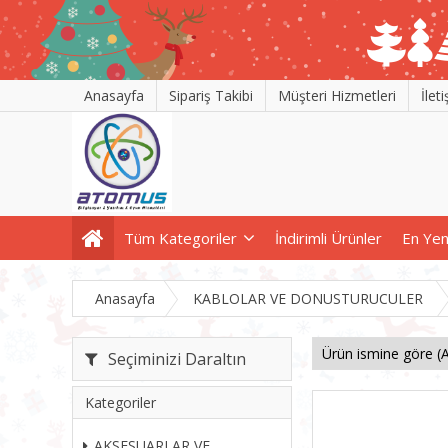
Anasayfa
Sipariş Takibi
Müşteri Hizmetleri
İlet
Tüm Kategoriler
İndirimli Ürünler
En Yen
Anasayfa
KABLOLAR VE DONUSTURUCULER
Seçiminizi Daraltın
Kategoriler
AKSESUARLAR VE