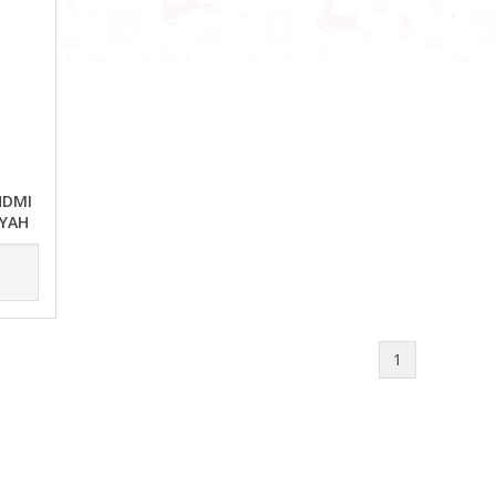
HDMI
IYAH
1