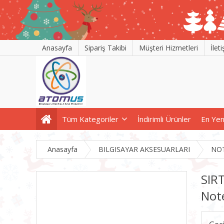
Anasayfa
Sipariş Takibi
Müşteri Hizmetleri
İlet
Tüm Kategoriler
İndirimli Ürünler
En Yen
Anasayfa
BILGISAYAR AKSESUARLARI
NO
SIR
Not