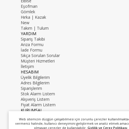
Elbise
Eşofman
Gömlek
Hırka | Kazak
New
Takım | Tulum
YARDIM
Sipariş Takibi
Arıza Formu
İade Formu
Sıkça Sorulan Sorular
Müşteri Hizmetleri
İletişim
HESABIM
Üyelik Bilgilerim
Adres Bilgilerim
Siparişlerim
Stok Alarm Listem
Alışveriş Listem
Fiyat Alarm Listem
KURUMSAL
İletişim
Web sitemizin düzgün çalışabilmesi için zorunlu çerezler kullanılmakta
Hakkımızda
vermeniz halinde, kullanıcı deneyimini geliştirmek ve analiz etmek amacı
0216 000 00 00
olmayan çerezler de kullanılabilir.
Gizlilik ve Çerez Politikası