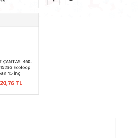
T ÇANTASI 460-
4523G Ecoloop
an 15 inç
720,76 TL