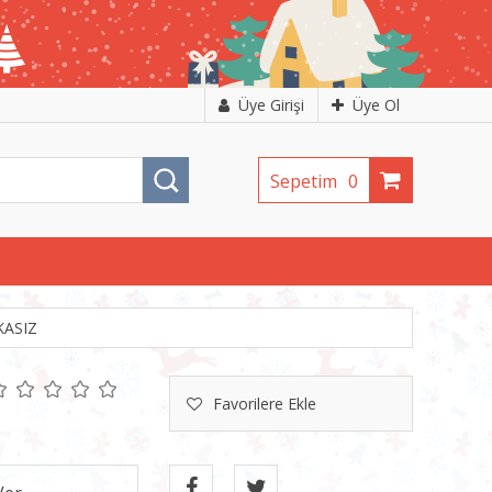
Üye Girişi
Üye Ol
Sepetim
0
ASIZ
Favorilere Ekle