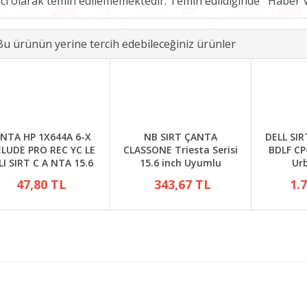
ici olarak temin edilememektedir. Temin edildiğinde
Bu ürünün yerine tercih edebileceğiniz ürünler
NTA HP 1X644A 6-X
NB SIRT ÇANTA
DELL SIR
LUDE PRO REC YC LE
CLASSONE Triesta Serisi
BDLF CP
LI SIRT C A NTA 15.6
15.6 inch Uyumlu
Urb
47,80 TL
343,67 TL
1.