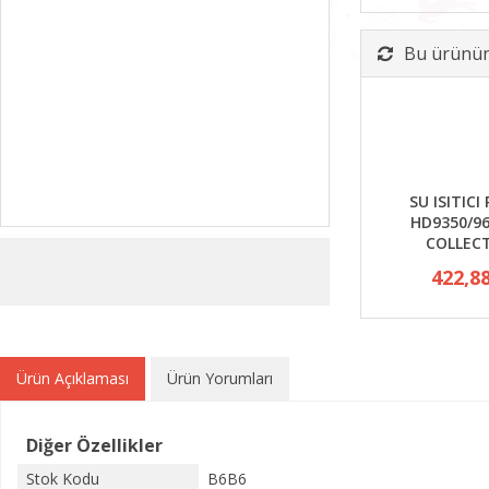
Bu ürünün 
SU ISITICI 
HD9350/96
COLLEC
422,8
Ürün Açıklaması
Ürün Yorumları
Diğer Özellikler
Stok Kodu
B6B6