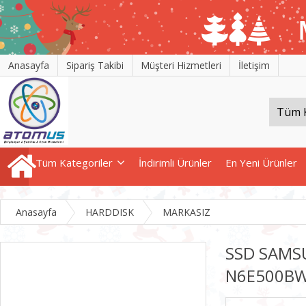
Anasayfa
Sipariş Takibi
Müşteri Hizmetleri
İletişim
Tüm Kategoriler
İndirimli Ürünler
En Yeni Ürünler
Anasayfa
HARDDISK
MARKASIZ
SSD SAMS
N6E500B